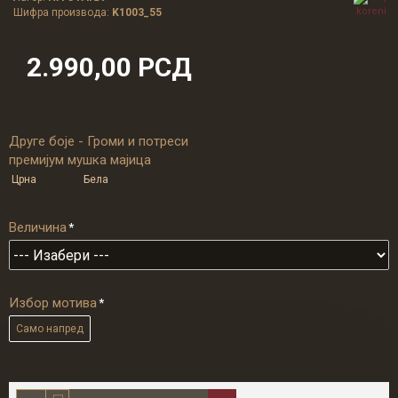
Шифра производа:
K1003_55
2.990,00 РСД
Друге боје - Громи и потреси
премијум мушка мајица
Црна
Бела
Величина
Избор мотива
Само напред