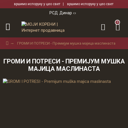
вршимо испоруку у цео свет | вршимо испоруку у цео свет
РСД
Динар
0
ГРОМИ И ПОТРЕСИ - Премиjум мушка мајица маслинаста
ГРОМИ И ПОТРЕСИ - ПРЕМИJУМ МУШКА
МАЈИЦА МАСЛИНАСТА