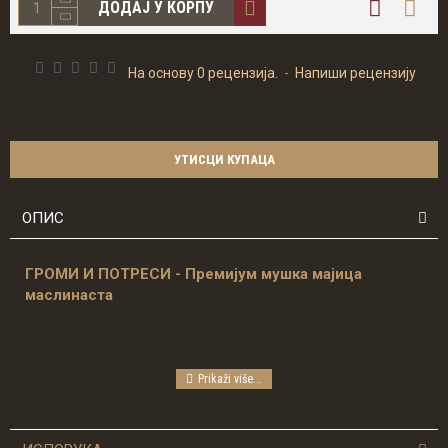
ДОДАЈ У КОРПУ
На основу 0 рецензија.
-
Напиши рецензију
УТИСЦИ КУПАЦА
ОПИС
ГРОМИ И ПОТРЕСИ - Премијум мушка мајица
маслинаста
Моји корени премијум мајице израђена је од умбро сингл
памука. Овај 160 грамски глатки памук израђен је по