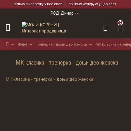
вршимо испоруку у цео свет | вршимо испоруку у цео свет
РСД
Динар
0
Жене
Тренерка - доњи део женска
МК класика - трене
МК класика - тренерка - доњи део женска
МК класика - тренерка - доњи део женска