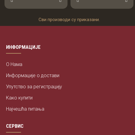
Сви производи су приказани.
ИНФОРМАЦИЈЕ
О Нама
Информације о достави
Упутство за регистрацију
Како купити
Најчешћа питања
СЕРВИС