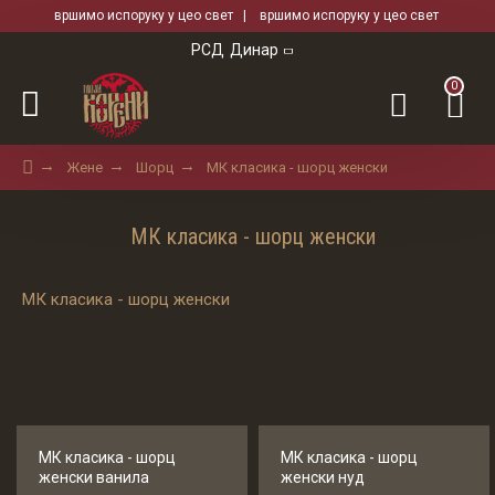
вршимо испоруку у цео свет | вршимо испоруку у цео свет
РСД
Динар
0
Жене
Шорц
МК класика - шорц женски
МК класика - шорц женски
МК класика - шорц женски
МК класика - шорц
МК класика - шорц
женски ванила
женски нуд