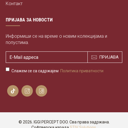
Контакт
ПРИЈАВА ЗА НОВОСТИ
Информиши се на време о новим колекцијама и
попустима.
ПРИЈАВА
Слажем се са садржајем
Политика приватности
©
2026. IGGI PERCEPT DOO. Сва права задржана.
Софтверска израда
STIV Solutions
.