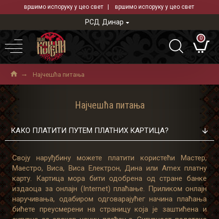
вршимо испоруку у цео свет | вршимо испоруку у цео свет
РСД
Динар
0
Најчешћа питања
Најчешћа питања
КАКО ПЛАТИТИ ПУТЕМ ПЛАТНИХ КАРТИЦА?
Своју наруђбину можете платити користећи Мастер,
Маестро, Виса, Виса Електрон, Дина или Amex платну
карту. Картица мора бити одобрена од стране банке
издаоца за онлајн (Internet) плаћање. Приликом онлајн
наручивања, одабиром одговарајућег начина плаћања
бићете преусмерени на страницу која је заштићена и