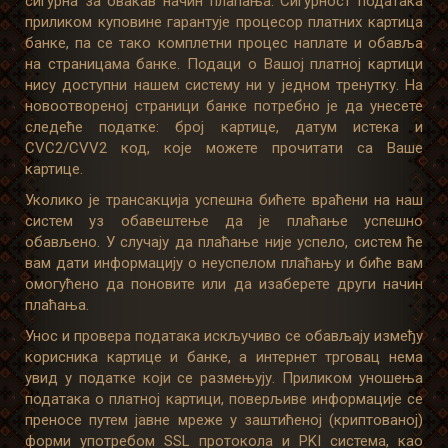
сигурна за овакав начин плаћања. Сигурност података
приликом куповине гарантује процесор платних картица
банке, па се тако комплетни процес наплате и обавља
на страницама банке. Подаци о Вашој платној картици
нису доступни нашем систему ни у једном тренутку. На
новоотвореној страници банке потребно је да унесете
следеће податке: број картице, датум истека и
CVC2/CVV2 код, које можете прочитати са Ваше
картице.
Уколико је трансакција успешна бићете враћени на наш
систем уз обавештење да је плаћање успешно
обављено. У случају да плаћање није успело, систем ће
вам дати информацију о неуспелом плаћању и биће вам
омогућено да поновите или да изаберете други начин
плаћања.
Унос и провера података искључиво се обављају између
корисника картице и банке, а интернет трговац нема
увид у податке који се размењују. Приликом уношења
података о платној картици, поверљиве информације се
преносе путем јавне мреже у заштићеној (криптованој)
форми употребом SSL протокола и PKI система, као