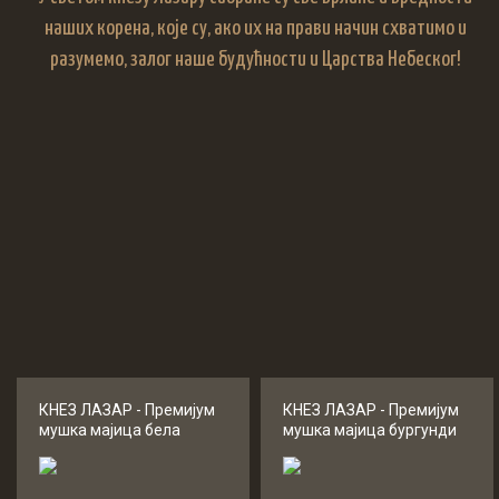
наших корена, које су, ако их на прави начин схватимо и
разумемо, залог наше будућности и Царства Небеског!
КНЕЗ ЛАЗАР - Премиjум
КНЕЗ ЛАЗАР - Премиjум
мушка мајица бела
мушка мајица бургунди