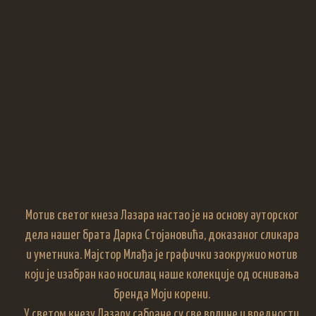
Мотив светог кнеза Лазара настао је на основу ауторског
дела нашег брата Дарка Стојановића, доказаног сликара
и уметника. Мајстор Млађа је графички заокружио мотив
који је изабран као носилац наше колекције од оснивања
бренда Моји корени.
У светом кнезу Лазару сабране су све врлине и вредности