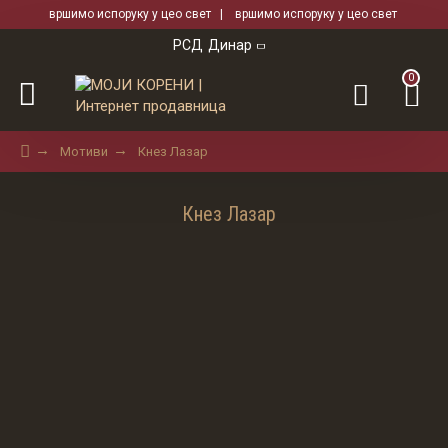
вршимо испоруку у цео свет | вршимо испоруку у цео свет
РСД
Динар
0
Мотиви
Кнез Лазар
Кнез Лазар