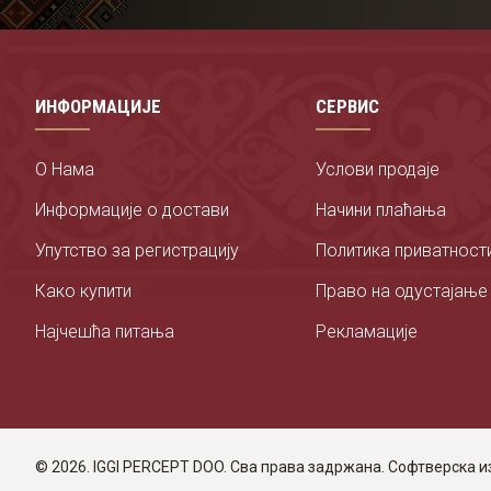
ГРОМИ И ПОТРЕСИ премијум мушка мајица доступна је у 3 боје и 
Ојачана је траком и дуплим штепом дуж врата и рамена.
Благо је струкирана и прати линију тела.
ИНФОРМАЦИЈЕ
СЕРВИС
Минимална могућност скупљања, од 3 до 5 %.
О Нама
Услови продаје
Информације о достави
Начини плаћања
Упутство за регистрацију
Политика приватност
Како купити
Право на одустајање
Најчешћа питања
Рекламације
©
2026. IGGI PERCEPT DOO. Сва права задржана. Софтверска 