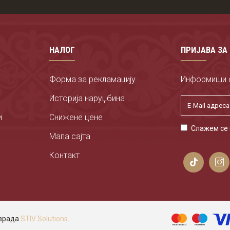
у величинама: С, М, Л, XЛ, 2XЛ, 3XЛ.
НАЛОГ
ПРИЈАВА ЗА
Форма за рекламацију
Информиши с
Историја наруџбина
и
Снижене цене
Слажем се
Мапа сајта
Контакт
израда
STIV Solutions
.