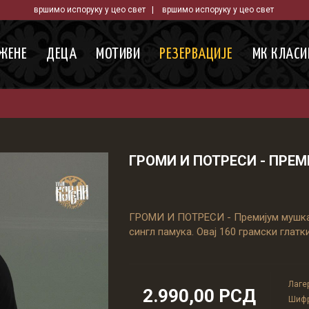
вршимо испоруку у цео свет | вршимо испоруку у цео свет
ЖЕНЕ
ДЕЦА
МОТИВИ
РЕЗЕРВАЦИЈЕ
МК КЛАСИ
ГРОМИ И ПОТРЕСИ - ПРЕ
ГРОМИ И ПОТРЕСИ - Премијум мушка м
сингл памука. Овај 160 грамски глатки
Лагер
2.990,00 РСД
Шифр