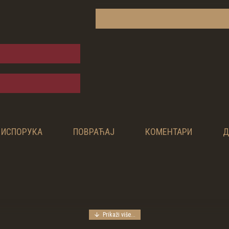
ИСПОРУКА
ПОВРАЋАЈ
КОМЕНТАРИ
Д
 Овај 160 грамски глатки памук израђен је по специјалним захте