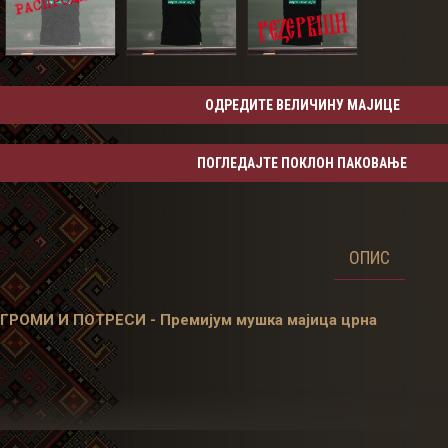
ОДРЕДИТЕ ВЕЛИЧИНУ МАЈИЦЕ
ПОГЛЕДАЈТЕ ПОКЛОН ПАКОВАЊЕ
ОПИС
ГРОМИ И ПОТРЕСИ - Премијум мушка мајица црна
Моји корени премијум мајице израђена је од умбро сингл памука.