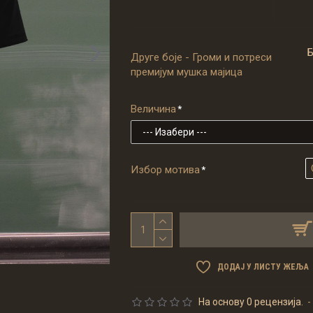
Друге боје - Громи и потреси
премијум мушка мајица
Величина
Избор мотива
ДОДАЈ У ЛИСТУ ЖЕЉА
На основу 0 рецензија.
-