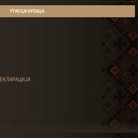
УТИСЦИ КУПАЦА
ЕКЛАРАЦИЈА
вима и уз строгу контролу квалитета.