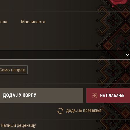
Бела
Маслинаста
Само напред
ДОДАЈ У КОРПУ
НА ПЛАЋАЊЕ
ДОДАЈ ЗА ПОРЕЂЕЊЕ
Напиши рецензију