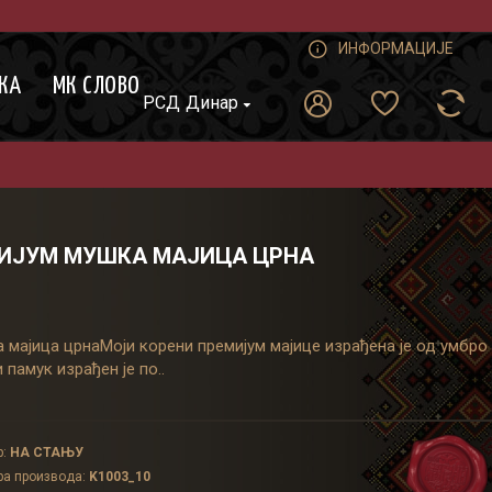
ИНФОРМАЦИЈЕ
КА
МК СЛОВО
РСД
Динар
МИJУМ МУШКА МАЈИЦА ЦРНА
ајица црнаМоји корени премијум мајице израђена је од умбро
 памук израђен је по..
:
НА СТАЊУ
а производа:
K1003_10