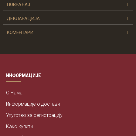
Ојачана је траком и дуплим штепом дуж врата и рамена.
ПОВРАЋАЈ
Благо је струкирана и прати линију тела.
ДЕКЛАРАЦИЈА
Минимална могућност скупљања, од 3 до 5 %.
КОМЕНТАРИ
ИНФОРМАЦИЈЕ
О Нама
Информације о достави
Упутство за регистрацију
Како купити