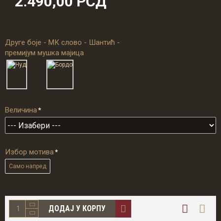
2.490,00 РСД
Друге боје - МК слово - Шантић -
премијум мушка мајица
Величина
Избор мотива
Само напред
ДОДАЈ У КОРПУ