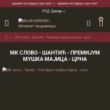
вршимо испоруку у цео свет | вршимо испоруку у цео свет
РСД
Динар
0
МК слово - Шантић - Премиjум мушка мајица - црна
МК СЛОВО - ШАНТИЋ - ПРЕМИJУМ
МУШКА МАЈИЦА - ЦРНА