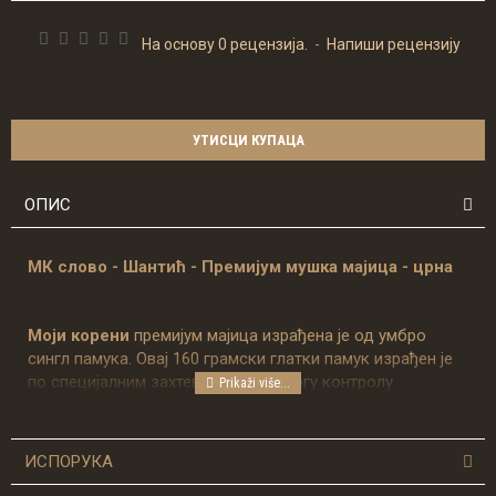
На основу 0 рецензија.
-
Напиши рецензију
УТИСЦИ КУПАЦА
ОПИС
МК слово - Шантић - Премиjум мушка мајица - црна
Моји корени
премијум мајица израђена је од умбро
сингл памука. Овај 160 грамски глатки памук израђен је
по специјалним захтевима и уз строгу контролу
квалитета.
МК слово - премијум мушка мајица доступна је
ИСПОРУКА
величинама: С, М, Л, XЛ, 2XЛ, 3XЛ.