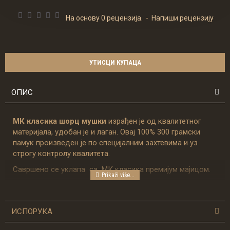
На основу 0 рецензија.
-
Напиши рецензију
УТИСЦИ КУПАЦА
ОПИС
МК класика шорц мушки
израђен је од квалитетног
материјала, удобан је и лаган. Овај 100% 300 грамски
памук произведен је по специјалним захтевима и уз
строгу контролу квалитета.
Савршено се уклапа са МК класика премијум мајицом.
Сви детаљи на шорцу су пажљиво дизајнирани,
ИСПОРУКА
урађени у високом квалитету и чине једну посебно
осмишљену целину, а сам производ аутентичним.