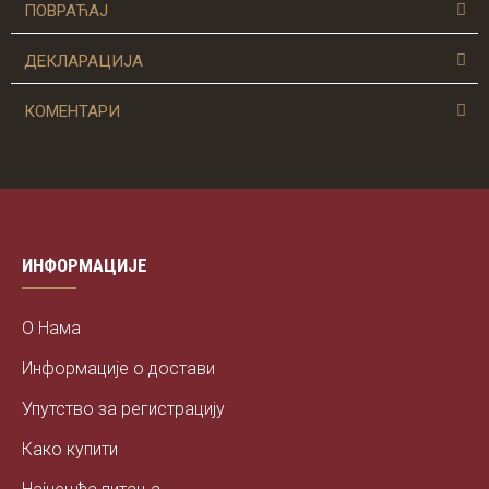
ПОВРАЋАЈ
МК класик - шорц мушки је доступан у 4 боје и у
величинама: S, M, L, XL,2XL,3XL.
ДЕКЛАРАЦИЈА
Минимална могућност скупљања, од 3 до 5 %.
КОМЕНТАРИ
ИНФОРМАЦИЈЕ
О Нама
Информације о достави
Упутство за регистрацију
Како купити