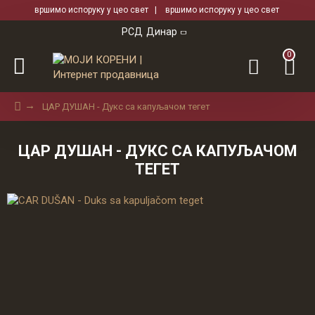
вршимо испоруку у цео свет | вршимо испоруку у цео свет
РСД
Динар
0
ЦАР ДУШАН - Дукс са капуљачом тегет
ЦАР ДУШАН - ДУКС СА КАПУЉАЧОМ
ТЕГЕТ