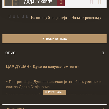
ДОДАЈ У КОРПУ
На основу 0 рецензија.
-
Напиши рецензију
УТИСЦИ КУПАЦА
ОПИС
ЦАР ДУШАН - Дукс са капуљачом тегет
* Портрет Цара Душана насликао је наш брат, уметник и
сликар Дарко Стојановић.
Уз консултације са Етнографским музејом, а у пракси
ослоњени на приватну колекцију народних ношњи
Жељка Утвара, који је нас је несебично саветовао у