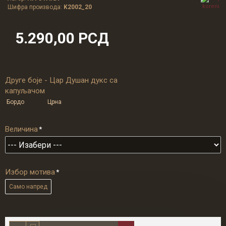
Шифра производа:
K2002_20
5.290,00 РСД
Друге боје - Цар Душан дукс са
капуљачом
Бордо
Црна
Величина
Избор мотива
Само напред