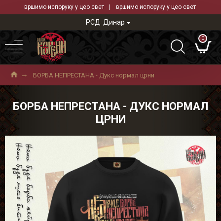
вршимо испоруку у цео свет | вршимо испоруку у цео свет
РСД
Динар
0
БОРБА НЕПРЕСТАНА - Дукс нормал црни
БОРБА НЕПРЕСТАНА - ДУКС НОРМАЛ
ЦРНИ