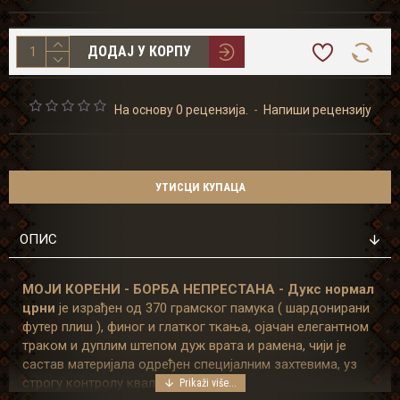
ДОДАЈ У КОРПУ
На основу 0 рецензија.
-
Напиши рецензију
УТИСЦИ КУПАЦА
ОПИС
МОЈИ КОРЕНИ - БОРБА НЕПРЕСТАНА - Дукс нормал
црни
је израђен од 370 грамског памука ( шардонирани
футер плиш ), финог и глатког ткања, ојачан елегантном
траком и дуплим штепом дуж врата и рамена, чији је
састав материјала одређен специјалним захтевима, уз
строгу контролу квалитета.