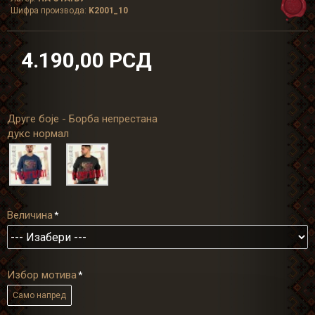
Шифра производа:
K2001_10
4.190,00 РСД
Друге боје - Борба непрестана
дукс нормал
Величина
Избор мотива
Само напред